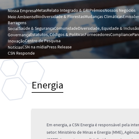
Metas
Relato Integrado & GRI
Prêmios
Nossos Negócios
Nossa Empresa
Biodiversidade & Florestas
Mudanças Climáticas
Emissões
Meio Ambiente
Barragens
Saúde & Segurança
Comunidade
Diversidade, Equidade & Inclusã
Social
Estatutos, Códigos & Políticas
Fornecedores
Compliance
Par
Governança
Centro de Pesquisa
Inovação
CSN na mídia
Press Release
Notícias
CSN Responde
Energia
Em energia, a CSN Energia é responsável pela int
setor: Ministério de Minas e Energia (MME), Agênci