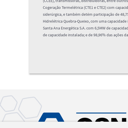
(CCEE), transmissoras, distribuidoras, entre outr
Cogeração Termelétrica (CTE1 e CTE2) com capaci
siderúrgica, e também detém participação de 48,75
Hidrelétrica Quebra-Queixo, com uma capacidade i
Santa Ana Energética S.A. com 6,5MW de capacidade
de capacidade instalada; e de 98,96% das ações d