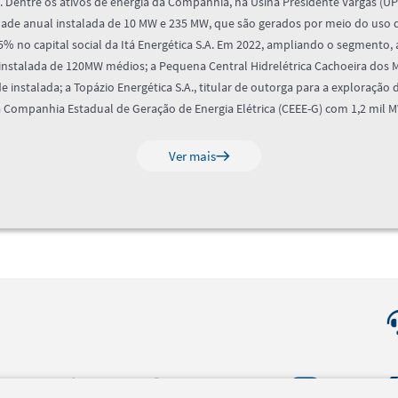
os. Dentre os ativos de energia da Companhia, na Usina Presidente Vargas (U
dade anual instalada de 10 MW e 235 MW, que são gerados por meio do uso d
% no capital social da Itá Energética S.A. Em 2022, ampliando o segmento, 
nstalada de 120MW médios; a Pequena Central Hidrelétrica Cachoeira dos M
 instalada; a Topázio Energética S.A., titular de outorga para a exploração
a Companhia Estadual de Geração de Energia Elétrica (CEEE-G) com 1,2 mil 
Ver mais