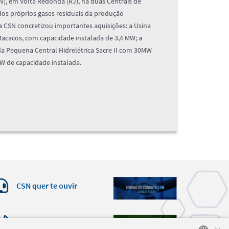
PV), em Volta Redonda (RJ), há duas Centrais de
os próprios gases residuais da produção
a CSN concretizou importantes aquisições: a Usina
acacos, com capacidade instalada de 3,4 MW; a
 da Pequena Central Hidrelétrica Sacre II com 30MW
MW de capacidade instalada.
CSN quer te ouvir
Site da CSN