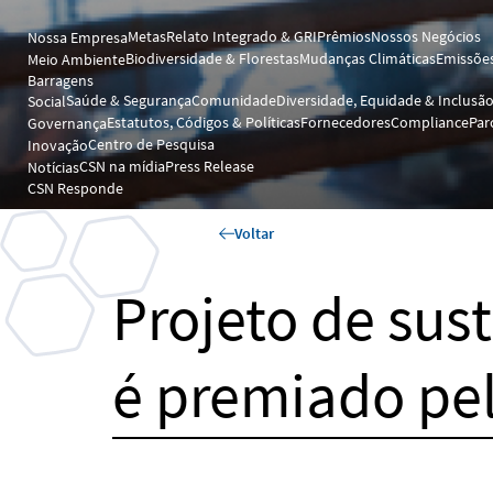
Metas
Relato Integrado & GRI
Prêmios
Nossos Negócios
Nossa Empresa
Biodiversidade & Florestas
Mudanças Climáticas
Emissões
Meio Ambiente
Barragens
Saúde & Segurança
Comunidade
Diversidade, Equidade & Inclusã
Social
Estatutos, Códigos & Políticas
Fornecedores
Compliance
Par
Governança
Centro de Pesquisa
Inovação
CSN na mídia
Press Release
Notícias
CSN Responde
Voltar
Projeto de sus
é premiado pe