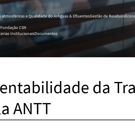
 atmosféricas e Qualidade do Ar
Águas & Efluentes
Gestão de Resíduos
Econo
o
Fundação CSN
cerias Institucionais
Documentos
tentabilidade da Tr
la ANTT