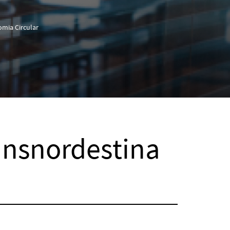
mia Circular
ansnordestina